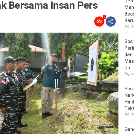
DPR
k Bersama Insan Pers
Men
Bea
7
Baru
Agust
Sosi
Per
dan 
Mas
Up
Agust
Sosi
Nark
Hind
Tek
Agust
Gan