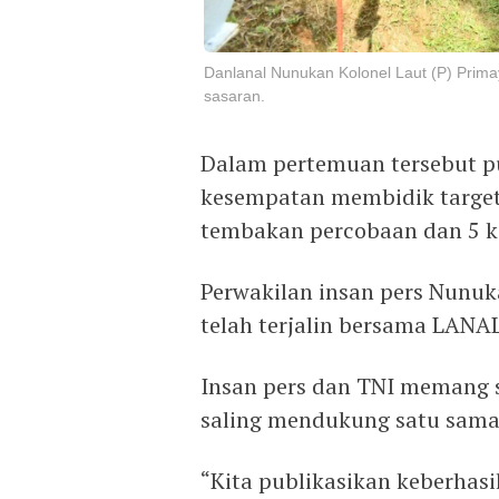
Danlanal Nunukan Kolonel Laut (P) Pri
sasaran.
Dalam pertemuan tersebut p
kesempatan membidik target 
tembakan percobaan dan 5 ka
Perwakilan insan pers Nunuk
telah terjalin bersama LANA
Insan pers dan TNI memang 
saling mendukung satu sama 
“Kita publikasikan keberhas