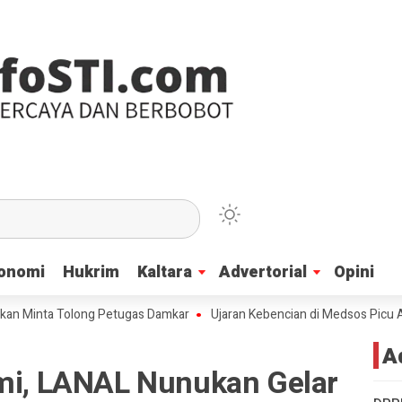
onomi
onomi
Hukrim
Hukrim
Kaltara
Kaltara
Advertorial
Advertorial
Opini
Opini
a Tolong Petugas Damkar
Ujaran Kebencian di Medsos Picu Amarah Suk
A
hmi, LANAL Nunukan Gelar