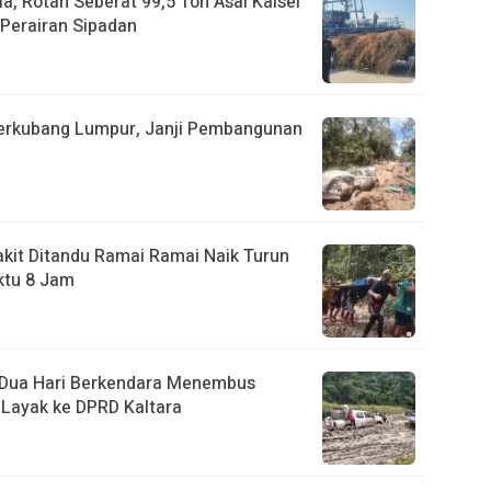
a, Rotan Seberat 99,5 Ton Asal Kalsel
Perairan Sipadan
Berkubang Lumpur, Janji Pembangunan
akit Ditandu Ramai Ramai Naik Turun
ktu 8 Jam
, Dua Hari Berkendara Menembus
Layak ke DPRD Kaltara