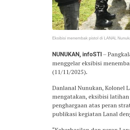
Eksibisi menembak pistol di LANAL Nunu
NUNUKAN, infoSTI
– Pangkal
menggelar eksibisi menembak
(11/11/2025).
Danlanal Nunukan, Kolonel L
mengatakan, eksibisi latiha
penghargaan atas peran str
publikasi kegiatan Lanal den
“Keberhasilan dan peran Lan