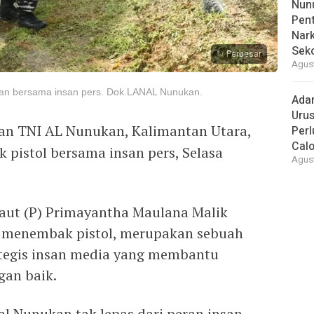
Nunu
Pent
Nark
Sek
Perbesar
Agust
kan bersama insan pers. Dok.LANAL Nunukan.
Ada
Urus
an TNI AL Nunukan, Kalimantan Utara,
Per
Cal
 pistol bersama insan pers, Selasa
Agust
aut (P) Primayantha Maulana Malik
n menembak pistol, merupakan sebuah
ategis insan media yang membantu
gan baik.
al Nunukan tak lepas dari peran insan