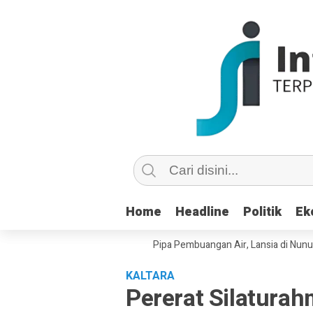
Home
Home
Headline
Headline
Politik
Politik
Ek
Ek
 Copot dan Masuk Saluran Pipa Pembuangan Air, Lansia di Nunukan Mint
KALTARA
Pererat Silatura