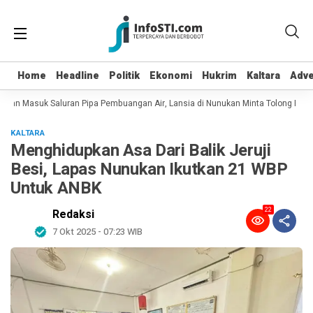
Home
Home
Headline
Headline
Politik
Politik
Ekonomi
Ekonomi
Hukrim
Hukrim
Kaltara
Kaltara
Adve
Adve
 dan Masuk Saluran Pipa Pembuangan Air, Lansia di Nunukan Minta Tolong Petu
KALTARA
Menghidupkan Asa Dari Balik Jeruji
Besi, Lapas Nunukan Ikutkan 21 WBP
Untuk ANBK
22
Redaksi
7 Okt 2025 - 07:23 WIB