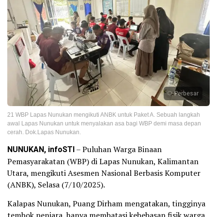
Perbesar
21 WBP Lapas Nunukan mengikuti ANBK untuk Paket A. Sebuah langkah
awal Lapas Nunukan untuk menyalakan asa bagi WBP demi masa depan
cerah. Dok.Lapas Nunukan.
NUNUKAN, infoSTI
– Puluhan Warga Binaan
Pemasyarakatan (WBP) di Lapas Nunukan, Kalimantan
Utara, mengikuti Asesmen Nasional Berbasis Komputer
(ANBK), Selasa (7/10/2025).
Kalapas Nunukan, Puang Dirham mengatakan, tingginya
tembok penjara, hanya membatasi kebebasan fisik warga