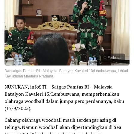
Perbesar
Dansatgas Pamtas RI - Malaysia, Batalyon Kavaleri 13/Lembuswana, Lerkol
Kav. Ikhsan Maulana Pradana.
NUNUKAN, infoSTI – Satgas Pamtas RI – Malaysia
Batalyon Kavaleri 13/Lembuswana, memperkenalkan
olahraga woodball dalam jumpa pers perdananya, Rabu
(17/9/2025).
Cabang olahraga woodball masih terdengar asing di
telinga. Namun woodball akan dipertandingkan di Sea