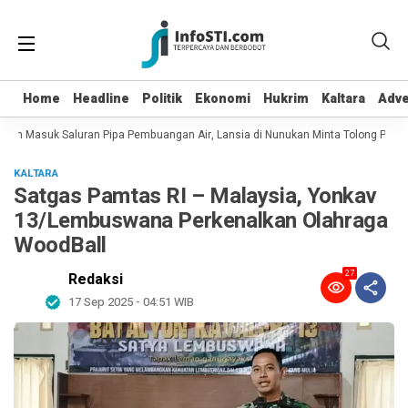
Home
Home
Headline
Headline
Politik
Politik
Ekonomi
Ekonomi
Hukrim
Hukrim
Kaltara
Kaltara
Adve
Adve
dan Masuk Saluran Pipa Pembuangan Air, Lansia di Nunukan Minta Tolong Petuga
KALTARA
Satgas Pamtas RI – Malaysia, Yonkav
13/Lembuswana Perkenalkan Olahraga
WoodBall
27
Redaksi
17 Sep 2025 - 04:51 WIB