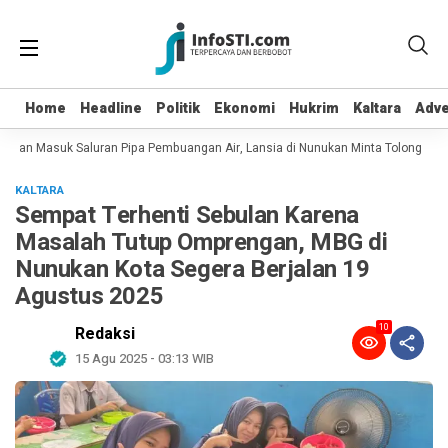
Home
Home
Headline
Headline
Politik
Politik
Ekonomi
Ekonomi
Hukrim
Hukrim
Kaltara
Kaltara
Adve
Adve
t dan Masuk Saluran Pipa Pembuangan Air, Lansia di Nunukan Minta Tolong Petu
KALTARA
Sempat Terhenti Sebulan Karena
Masalah Tutup Omprengan, MBG di
Nunukan Kota Segera Berjalan 19
Agustus 2025
10
Redaksi
15 Agu 2025 - 03:13 WIB