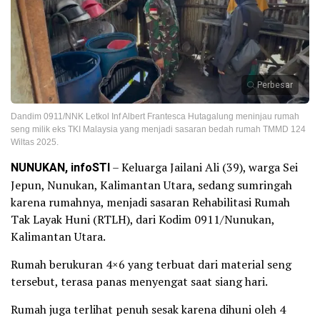
Perbesar
Dandim 0911/NNK Letkol Inf Albert Frantesca Hutagalung meninjau rumah
seng milik eks TKI Malaysia yang menjadi sasaran bedah rumah TMMD 124
Wiltas 2025.
NUNUKAN, infoSTI
– Keluarga Jailani Ali (39), warga Sei
Jepun, Nunukan, Kalimantan Utara, sedang sumringah
karena rumahnya, menjadi sasaran Rehabilitasi Rumah
Tak Layak Huni (RTLH), dari Kodim 0911/Nunukan,
Kalimantan Utara.
Rumah berukuran 4×6 yang terbuat dari material seng
tersebut, terasa panas menyengat saat siang hari.
Rumah juga terlihat penuh sesak karena dihuni oleh 4