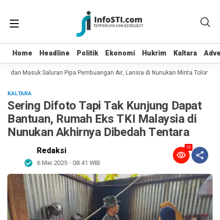
Home
Home
Headline
Headline
Politik
Politik
Ekonomi
Ekonomi
Hukrim
Hukrim
Kaltara
Kaltara
Adve
Adve
ot dan Masuk Saluran Pipa Pembuangan Air, Lansia di Nunukan Minta Tolong Pe
KALTARA
Sering Difoto Tapi Tak Kunjung Dapat
Bantuan, Rumah Eks TKI Malaysia di
Nunukan Akhirnya Dibedah Tentara
10
Redaksi
6 Mei 2025 - 08:41 WIB